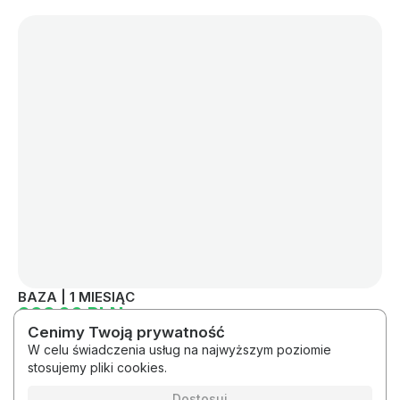
BAZA | 1 MIESIĄC
999.00 PLN
Cenimy Twoją prywatność
W celu świadczenia usług na najwyższym poziomie
stosujemy pliki cookies.
2026 © #korkizblendera by nais.studio
Regulamin
Polityka prywatności
Dostosuj