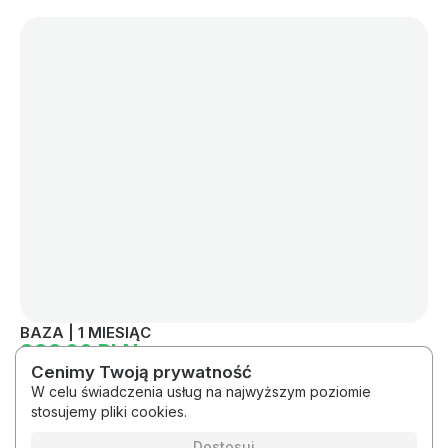
BAZA | 1 MIESIĄC
999.00 PLN
Cenimy Twoją prywatność
W celu świadczenia usług na najwyższym poziomie
stosujemy pliki cookies.
2026 © #korkizblendera by nais.studio
Regulamin
Polityka prywatności
Dostosuj